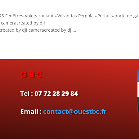
Fenêtres-Volets roulants-Vérandas Pergolas-Portails-porte de ga
i cameracreated by dji
ted by dji cameracreated by dji...
O B C
Tel :
07 72 28 29 84
Email :
contact@ouestbc.fr