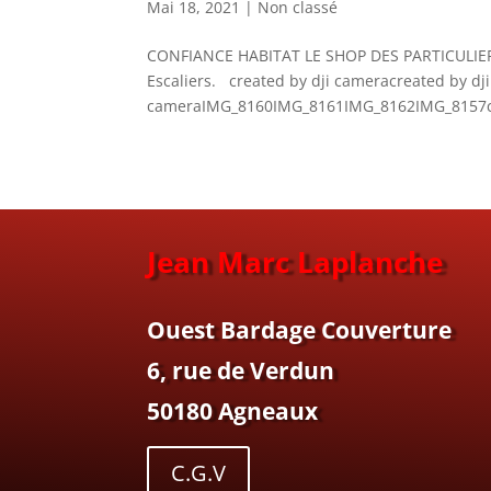
Mai 18, 2021
|
Non classé
CONFIANCE HABITAT LE SHOP DES PARTICULIERS 
Escaliers. created by dji cameracreated by dj
cameraIMG_8160IMG_8161IMG_8162IMG_8157crea
Jean Marc Laplanche
Ouest Bardage Couverture
6, rue de Verdun
50180 Agneaux
C.G.V